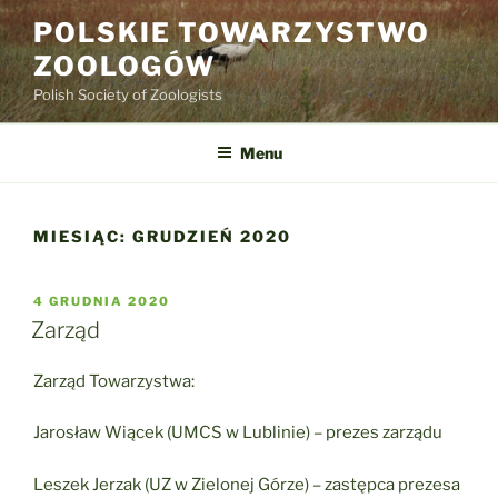
Przejdź
POLSKIE TOWARZYSTWO
do
ZOOLOGÓW
treści
Polish Society of Zoologists
Menu
MIESIĄC:
GRUDZIEŃ 2020
OPUBLIKOWANE
4 GRUDNIA 2020
W
Zarząd
Zarząd Towarzystwa:
Jarosław Wiącek (UMCS w Lublinie) – prezes zarządu
Leszek Jerzak (UZ w Zielonej Górze) – zastępca prezesa