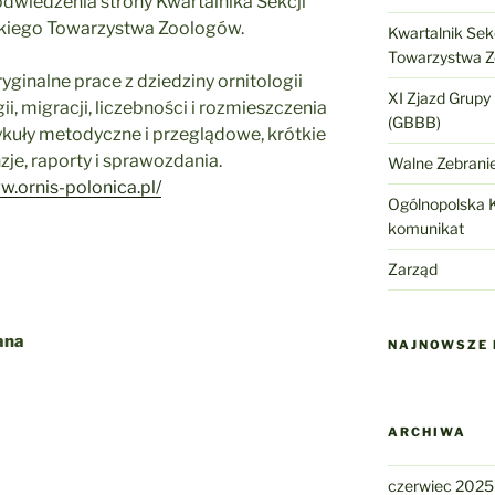
dwiedzenia strony Kwartalnika Sekcji
skiego Towarzystwa Zoologów.
Kwartalnik Sekc
Towarzystwa 
ginalne prace z dziedziny ornitologii
XI Zjazd Grupy
ii, migracji, liczebności i rozmieszczenia
(GBBB)
ykuły metodyczne i przeglądowe, krótkie
zje, raporty i sprawozdania.
Walne Zebrani
w.ornis-polonica.pl/
Ogólnopolska K
komunikat
Zarząd
ana
NAJNOWSZE
ARCHIWA
czerwiec 2025