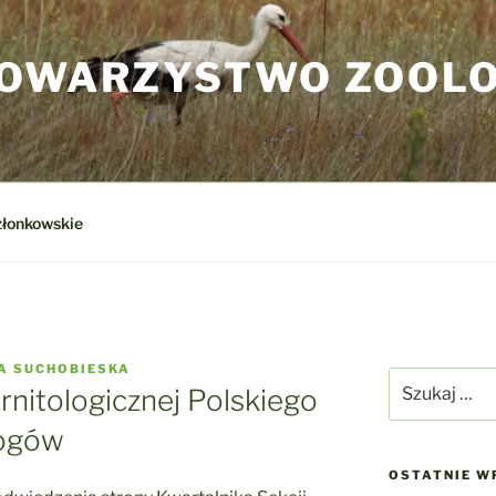
TOWARZYSTWO ZOOL
złonkowskie
IA SUCHOBIESKA
Szukaj:
rnitologicznej Polskiego
logów
OSTATNIE W