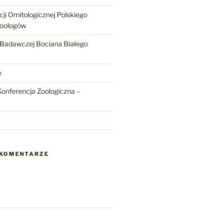
ji Ornitologicznej Polskiego
Zoologów
 Badawczej Bociana Białego
e
onferencja Zoologiczna –
 KOMENTARZE