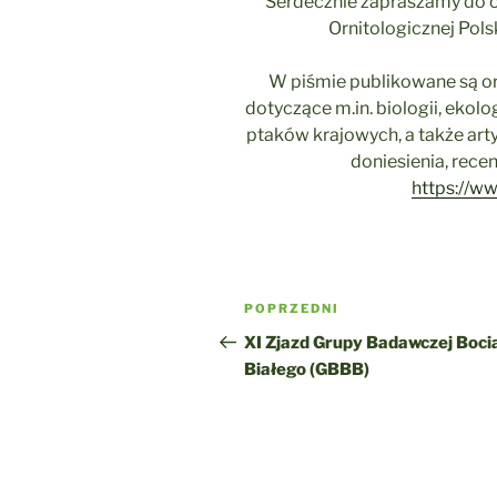
Serdecznie zapraszamy do o
Ornitologicznej Pol
W piśmie publikowane są ory
dotyczące m.in. biologii, ekolog
ptaków krajowych, a także art
doniesienia, recen
https://ww
Nawigacja
Poprzedni
POPRZEDNI
wpisu
wpis
XI Zjazd Grupy Badawczej Boci
Białego (GBBB)