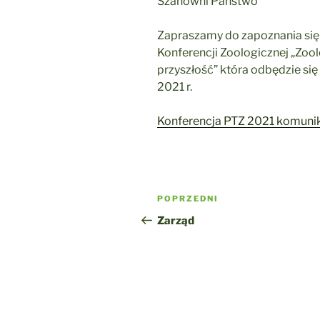
Szanowni Państwo
Zapraszamy do zapoznania się
Konferencji Zoologicznej „Zoolo
przyszłość” która odbędzie si
2021 r.
Konferencja PTZ 2021 komunik
Nawigacja
Poprzedni
POPRZEDNI
wpisu
wpis
Zarząd