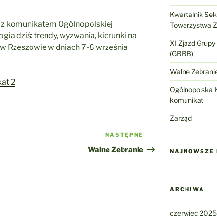
Kwartalnik Sekc
 z komunikatem Ogólnopolskiej
Towarzystwa 
gia dziś: trendy, wyzwania, kierunki na
XI Zjazd Grupy
ę w Rzeszowie w dniach 7-8 września
(GBBB)
Walne Zebrani
at 2
Ogólnopolska K
komunikat
Zarząd
NASTĘPNE
Następny
wpis
Walne Zebranie
NAJNOWSZE
ARCHIWA
czerwiec 2025