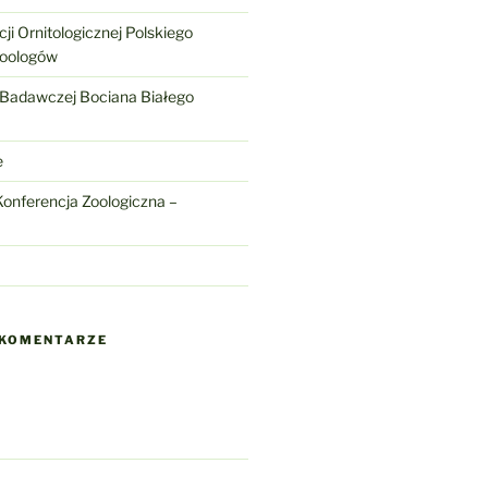
ji Ornitologicznej Polskiego
Zoologów
 Badawczej Bociana Białego
e
onferencja Zoologiczna –
 KOMENTARZE