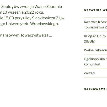
 Zoologów zwołuje Walne Zebranie
OSTATNIE W
ń 10 września 2022 roku.
e 15.00 przy ulicy Sienkiewicza 21, w
Kwartalnik Sekc
go Uniwersytetu Wrocławskiego.
Towarzystwa 
 finansowym Towarzystwa za …
XI Zjazd Grupy
(GBBB)
Walne Zebrani
Ogólnopolska K
komunikat
Zarząd
NAJNOWSZE