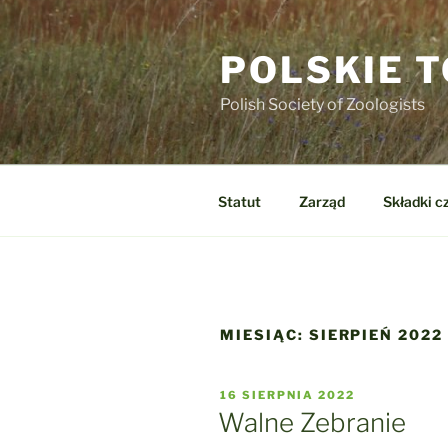
Przejdź
do
POLSKIE 
treści
Polish Society of Zoologists
Statut
Zarząd
Składki c
MIESIĄC:
SIERPIEŃ 2022
OPUBLIKOWANE
16 SIERPNIA 2022
W
Walne Zebranie