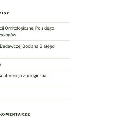
PISY
ji Ornitologicznej Polskiego
Zoologów
 Badawczej Bociana Białego
e
onferencja Zoologiczna –
 KOMENTARZE